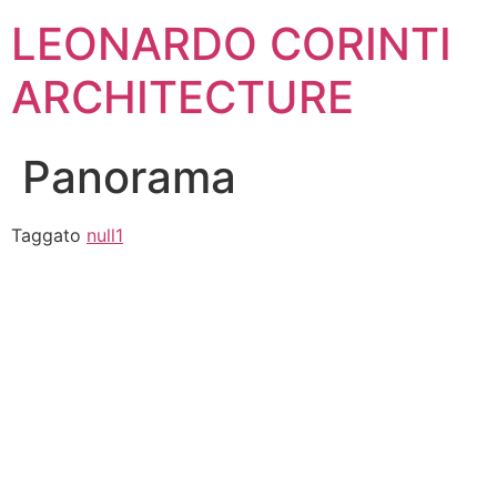
Vai
LEONARDO CORINTI
al
contenuto
ARCHITECTURE
Panorama
Taggato
null1