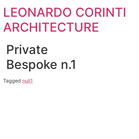
Skip
LEONARDO CORINTI
to
content
ARCHITECTURE
Private
Bespoke n.1
Tagged
null1